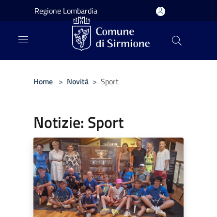
Salta al contenuto principale
Regione Lombardia
Home
>
Novità
>
Sport
Notizie: Sport