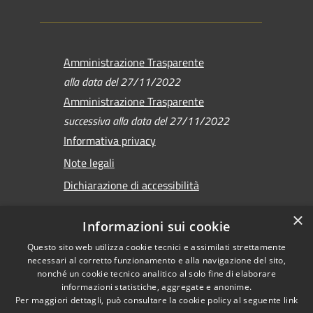
Amministrazione Trasparente
alla data del 27/11/2022
Amministrazione Trasparente
successiva alla data del 27/11/2022
Informativa privacy
Note legali
Dichiarazione di accessibilità
×
Informazioni sui cookie
Questo sito web utilizza cookie tecnici e assimilati strettamente
RSS
Copyright © 2026 •
necessari al corretto funzionamento e alla navigazione del sito,
Accessibilità
Comune di Sirmione •
nonché un cookie tecnico analitico al solo fine di elaborare
informazioni statistiche, aggregate e anonime.
Privacy
Powered by
Per maggiori dettagli, può consultare la cookie policy al seguente
link
Cookie
Municipium
•