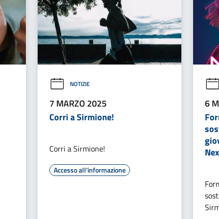
NOTIZIE
7 MARZO 2025
6 M
Corri a Sirmione!
For
sos
gio
Corri a Sirmione!
Nex
Accesso all'informazione
Form
sost
Sir