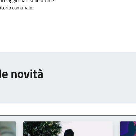
tare aggiornati sulle ultime
ritorio comunale.
le novità