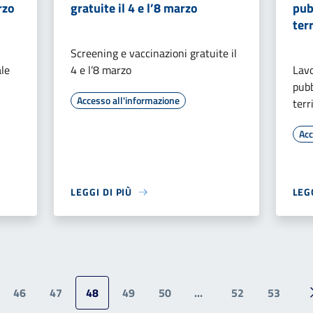
rzo
gratuite il 4 e l’8 marzo
pub
ter
Screening e vaccinazioni gratuite il
le
4 e l’8 marzo
Lavo
pubb
Accesso all'informazione
terr
Acc
LEGGI DI PIÙ
LEGG
46
47
48
49
50
...
52
53
ina precedente