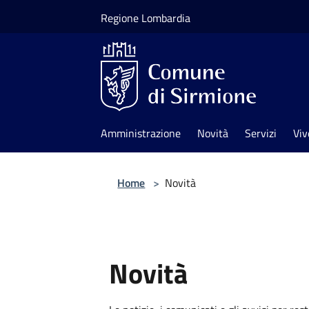
Salta al contenuto principale
Regione Lombardia
Amministrazione
Novità
Servizi
Viv
Home
>
Novità
Novità