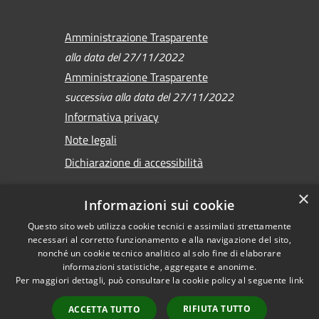
Amministrazione Trasparente
alla data del 27/11/2022
Amministrazione Trasparente
successiva alla data del 27/11/2022
Informativa privacy
Note legali
Dichiarazione di accessibilità
×
Informazioni sui cookie
Questo sito web utilizza cookie tecnici e assimilati strettamente
RSS
Copyright © 2026 •
necessari al corretto funzionamento e alla navigazione del sito,
Accessibilità
Comune di Sirmione •
nonché un cookie tecnico analitico al solo fine di elaborare
Privacy
informazioni statistiche, aggregate e anonime.
Powered by
Per maggiori dettagli, può consultare la cookie policy al seguente
link
Cookie
Municipium
•
Mappa del sito
Accesso redazione
RIFIUTA TUTTO
ACCETTA TUTTO