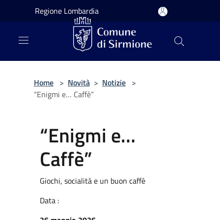
Salta al contenuto principale
Regione Lombardia
Home
>
Novità
>
Notizie
>
“Enigmi e… Caffè”
“Enigmi e…
Caffè”
Giochi, socialità e un buon caffè
Data :
26 maggio 2026