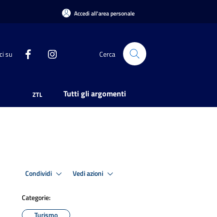
Accedi all'area personale
ci su
Cerca
Tutti gli argomenti
ZTL
Condividi
Vedi azioni
Categorie:
Turismo