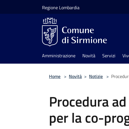
Salta al contenuto principale
Regione Lombardia
Amministrazione
Novità
Servizi
Viv
Home
>
Novità
>
Notizie
>
Procedura
Procedura ad
per la co-pro