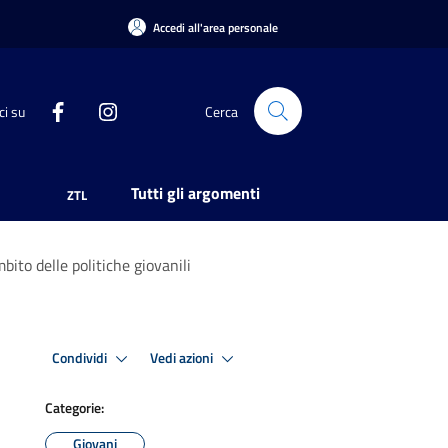
Accedi all'area personale
ci su
Cerca
Tutti gli argomenti
ZTL
ito delle politiche giovanili
Condividi
Vedi azioni
Categorie:
Giovani