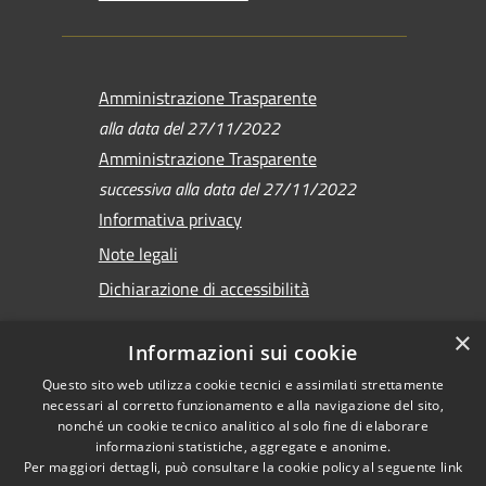
Amministrazione Trasparente
alla data del 27/11/2022
Amministrazione Trasparente
successiva alla data del 27/11/2022
Informativa privacy
Note legali
Dichiarazione di accessibilità
×
Informazioni sui cookie
Questo sito web utilizza cookie tecnici e assimilati strettamente
RSS
Copyright © 2026 •
necessari al corretto funzionamento e alla navigazione del sito,
Accessibilità
Comune di Sirmione •
nonché un cookie tecnico analitico al solo fine di elaborare
informazioni statistiche, aggregate e anonime.
Privacy
Powered by
Per maggiori dettagli, può consultare la cookie policy al seguente
link
Cookie
Municipium
•