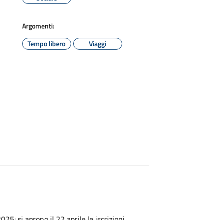
Argomenti:
Tempo libero
Viaggi
25: si aprono il 22 aprile le iscrizioni