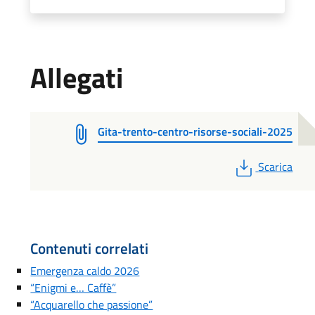
Allegati
Gita-trento-centro-risorse-sociali-2025
PDF
Scarica
Contenuti correlati
Emergenza caldo 2026
“Enigmi e… Caffè”
“Acquarello che passione”