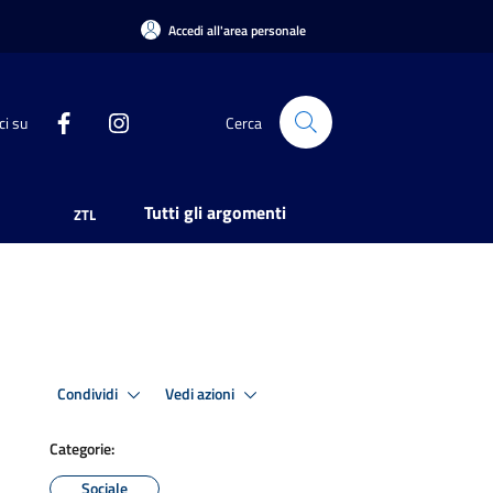
Accedi all'area personale
ci su
Cerca
Tutti gli argomenti
ZTL
Condividi
Vedi azioni
Categorie:
Sociale