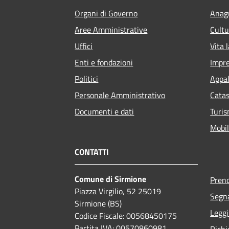
Organi di Governo
Anagr
Aree Amministrative
Cultu
Uffici
Vita 
Enti e fondazioni
Impr
Politici
Appal
Personale Amministrativo
Catas
Documenti e dati
Turi
Mobil
CONTATTI
Comune di Sirmione
Pren
Piazza Virgilio, 52 25019
Segna
Sirmione (BS)
Leggi
Codice Fiscale: 00568450175
Partita IVA: 00570860981
Richi