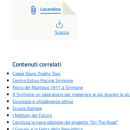
Locandina
PDF
Scarica
Contenuti correlati
Coppa Davis Trophy Tour
Centro Estivo Piscine Sirmione
Ritiro del Mantova 1911 a Sirmione
A Sirmione un laboratorio per insegnare ai più giovani la si
Sicurezza e cittadinanza attiva
Scuola Digitale
I Mattoni del Futuro
Conclusa la nona edizione del progetto “On The Road"
I Giovani e la Festa della Repubblica