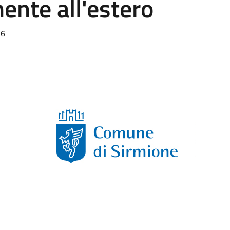
nte all'estero
26