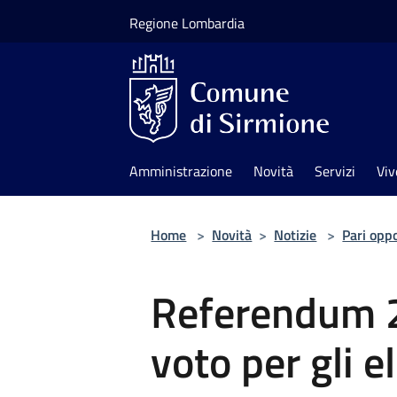
Salta al contenuto principale
Regione Lombardia
Amministrazione
Novità
Servizi
Viv
Home
>
Novità
>
Notizie
>
Pari opp
Referendum 2
voto per gli el