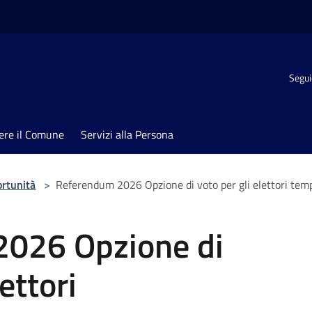
Segui
ere il Comune
Servizi alla Persona
ortunità
>
Referendum 2026 Opzione di voto per gli elettori tem
026 Opzione di
ettori