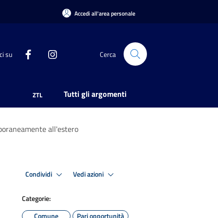
Accedi all'area personale
ci su
Cerca
Tutti gli argomenti
ZTL
poraneamente all'estero
Condividi
Vedi azioni
Categorie:
Comune
Pari opportunità