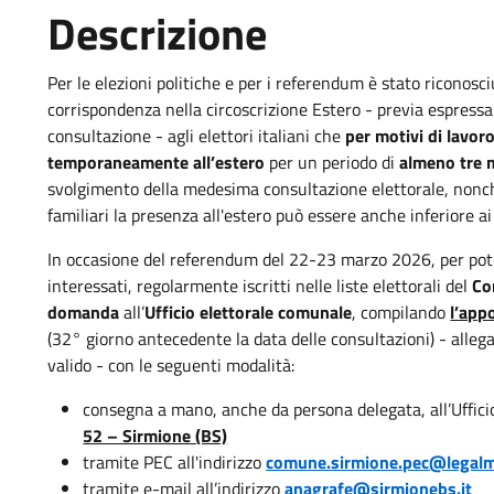
Descrizione
Per le elezioni politiche e per i referendum è stato riconosci
corrispondenza nella circoscrizione Estero - previa espressa
consultazione - agli elettori italiani che
per motivi di lavor
temporaneamente all’estero
per un periodo di
almeno tre 
svolgimento della medesima consultazione elettorale, nonché 
familiari la presenza all'estero può essere anche inferiore ai
In occasione del referendum del 22-23 marzo 2026, per poter
interessati, regolarmente iscritti nelle liste elettorali del
Co
domanda
all’
Ufficio elettorale comunale
, compilando
l’app
(32° giorno antecedente la data delle consultazioni) - all
valido - con le seguenti modalità:
consegna a mano, anche da persona delegata, all’Uffici
52 – Sirmione (BS)
tramite PEC all'indirizzo
comune.sirmione.pec@legalma
tramite e-mail all’indirizzo
anagrafe@sirmionebs.it