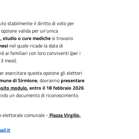
uto stabilmente il diritto di voto per
 opzione valida per un’unica
o, studio o cure mediche
si trovano
mesi
nel quale ricade la data di
ai familiari con loro conviventi (per i
 3 mesi).
 esercitare questa opzione gli elettori
mune di Sirmione
, dovranno
presentare
osito modulo
, entro il 18 febbraio 2026
egando un documento di riconoscimento
o elettorale comunale -
Piazza Virgilio,
il.it