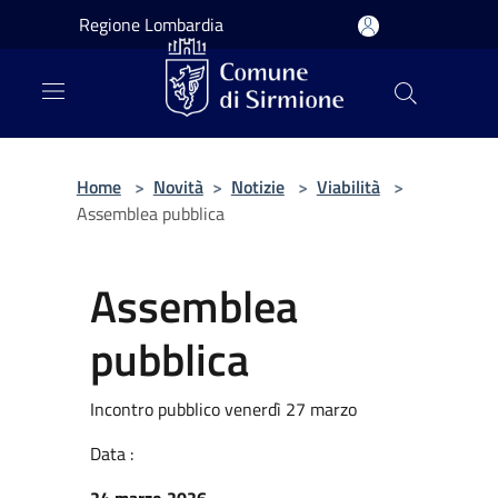
Salta al contenuto principale
Regione Lombardia
Home
>
Novità
>
Notizie
>
Viabilità
>
Assemblea pubblica
Assemblea
pubblica
Incontro pubblico venerdì 27 marzo
Data :
24 marzo 2026