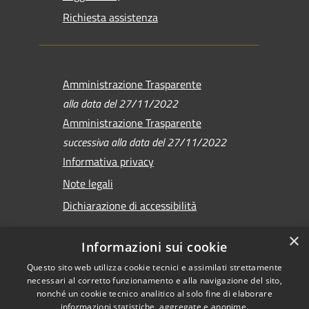
Richiesta assistenza
Amministrazione Trasparente
alla data del 27/11/2022
Amministrazione Trasparente
successiva alla data del 27/11/2022
Informativa privacy
Note legali
Dichiarazione di accessibilità
×
Informazioni sui cookie
Questo sito web utilizza cookie tecnici e assimilati strettamente
RSS
Copyright © 2026 •
necessari al corretto funzionamento e alla navigazione del sito,
Accessibilità
Comune di Sirmione •
nonché un cookie tecnico analitico al solo fine di elaborare
Privacy
informazioni statistiche, aggregate e anonime.
Powered by