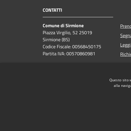
CONTATTI
Comune di Sirmione
Pren
Piazza Virgilio, 52 25019
Segna
Sirmione (BS)
Leggi
Codice Fiscale: 00568450175
Partita IVA: 00570860981
Richi
PEC:
comune.sirmione.pec@legalmail.it
Centralino Unico:
030 9909100
Questo sito 
alla navig
RSS
Accessibilità
Privacy
Cookie
Versione precedente