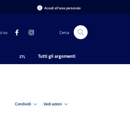
Accedi all'area personale
ci su
Cerca
Tutti gli argomenti
ZTL
Condividi
Vedi azioni