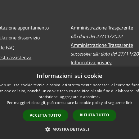
otazione appuntamento
Amministrazione Trasparente
alla data del 27/11/2022
lazione disservizio
Amministrazione Trasparente
 le FAQ
successiva alla data del 27/11/2
esta assistenza
Informativa privacy
Note legali
Informazioni sui cookie
Dichiarazione di accessibilità
web utilizza cookie tecnici e assimilati strettamente necessari al corretto fu
azione del sito, nonché un cookie tecnico analitico al solo fine di elaborare i
statistiche, aggregate e anonime.
Per maggiori dettagli, può consultare la cookie policy al seguente
link
RIFIUTA TUTTO
ACCETTA TUTTO
Mappa del sito
Copyright © 2026 • Comune d
MOSTRA DETTAGLI