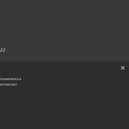
022
×
nzionamento e
nformazioni
Municipium
Accesso
i Sirmione • Powered by
•
redazione