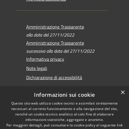
Amministrazione Trasparente
alla data del 27/11/2022
Amministrazione Trasparente
successiva alla data del 27/11/2022
Informativa privacy
Note legali
Dichiarazione di accessibilità
×
Informazioni sui cookie
Questo sito web utilizza cookie tecnici e assimilati strettamente
RSS
Copyright © 2026 •
necessari al corretto funzionamento e alla navigazione del sito,
Accessibilità
Comune di Sirmione •
nonché un cookie tecnico analitico al solo fine di elaborare
Privacy
informazioni statistiche, aggregate e anonime.
Powered by
Per maggiori dettagli, può consultare la cookie policy al seguente
link
Cookie
Municipium
•