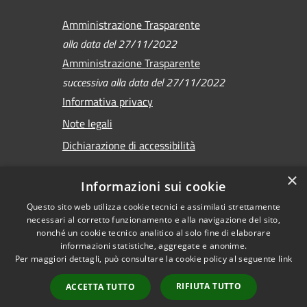
Amministrazione Trasparente
alla data del 27/11/2022
Amministrazione Trasparente
successiva alla data del 27/11/2022
Informativa privacy
Note legali
Dichiarazione di accessibilità
×
Informazioni sui cookie
Questo sito web utilizza cookie tecnici e assimilati strettamente
RSS
Copyright © 2026 •
necessari al corretto funzionamento e alla navigazione del sito,
Accessibilità
Comune di Sirmione •
nonché un cookie tecnico analitico al solo fine di elaborare
Privacy
informazioni statistiche, aggregate e anonime.
Powered by
Per maggiori dettagli, può consultare la cookie policy al seguente
link
Cookie
Municipium
•
Mappa del sito
Accesso redazione
RIFIUTA TUTTO
ACCETTA TUTTO
Versione