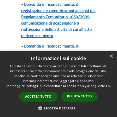
•
Domanda di riconoscimento, di
registrazione e comunicazioni ai sensi del
Regolamento Comunitario 1069/2009:
comunicazione di sospensione o
riattivazione delle attività di cui all'atto
di riconoscimento
•
Domanda di riconoscimento, di
registrazione e comunicazioni ai sensi del
×
Informazioni sui cookie
Regolamento Comunitario 1069/2009:
comunicazione di sospensione o
Questo sito web utilizza cookie tecnici e assimilati strettamente
riattivazione delle attività registrate
necessari al corretto funzionamento e alla navigazione del sito,
nonché un cookie tecnico analitico al solo fine di elaborare
•
Enoturismi: segnalazione certificata di
informazioni statistiche, aggregate e anonime.
Per maggiori dettagli, può consultare la cookie policy al seguente
link
avvio dell'attività
RIFIUTA TUTTO
ACCETTA TUTTO
•
Esercizio di vicinato: segnalazione
certificata di avvio, trasferimento o
MOSTRA DETTAGLI
ampliamento dell'attività