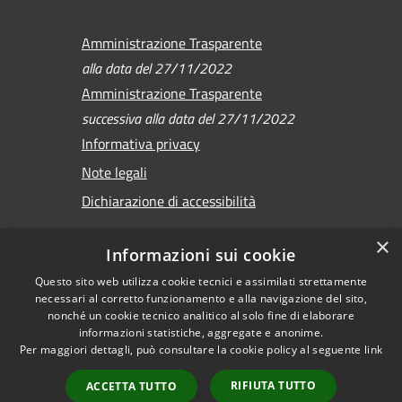
Amministrazione Trasparente
alla data del 27/11/2022
Amministrazione Trasparente
successiva alla data del 27/11/2022
Informativa privacy
Note legali
Dichiarazione di accessibilità
×
Informazioni sui cookie
Questo sito web utilizza cookie tecnici e assimilati strettamente
RSS
Copyright © 2026 •
necessari al corretto funzionamento e alla navigazione del sito,
Accessibilità
Comune di Sirmione •
nonché un cookie tecnico analitico al solo fine di elaborare
Privacy
informazioni statistiche, aggregate e anonime.
Powered by
Per maggiori dettagli, può consultare la cookie policy al seguente
link
Cookie
Municipium
•
Mappa del sito
Accesso redazione
RIFIUTA TUTTO
ACCETTA TUTTO
Versione