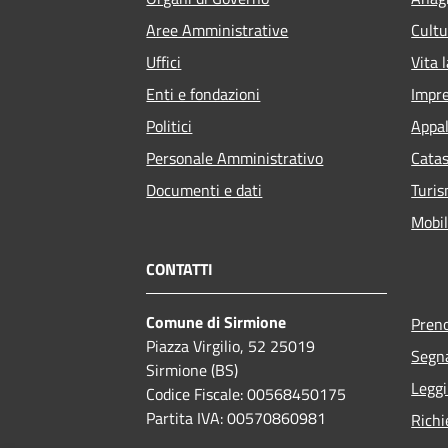
Aree Amministrative
Cultu
Uffici
Vita 
Enti e fondazioni
Impr
Politici
Appal
Personale Amministrativo
Catas
Documenti e dati
Turi
Mobil
CONTATTI
Comune di Sirmione
Pren
Piazza Virgilio, 52 25019
Segna
Sirmione (BS)
Leggi
Codice Fiscale: 00568450175
Partita IVA: 00570860981
Richi