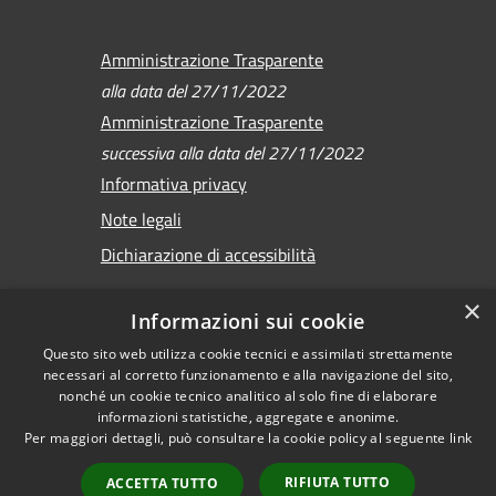
Amministrazione Trasparente
alla data del 27/11/2022
Amministrazione Trasparente
successiva alla data del 27/11/2022
Informativa privacy
Note legali
Dichiarazione di accessibilità
×
Informazioni sui cookie
Questo sito web utilizza cookie tecnici e assimilati strettamente
RSS
Copyright © 2026 •
necessari al corretto funzionamento e alla navigazione del sito,
Accessibilità
Comune di Sirmione •
nonché un cookie tecnico analitico al solo fine di elaborare
Privacy
informazioni statistiche, aggregate e anonime.
Powered by
Per maggiori dettagli, può consultare la cookie policy al seguente
link
Cookie
Municipium
•
Mappa del sito
Accesso redazione
RIFIUTA TUTTO
ACCETTA TUTTO