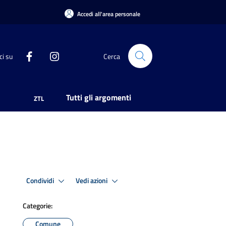
Accedi all'area personale
ci su
Cerca
Tutti gli argomenti
ZTL
Condividi
Vedi azioni
Categorie:
Comune