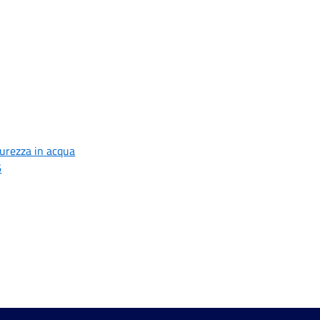
curezza in acqua
6