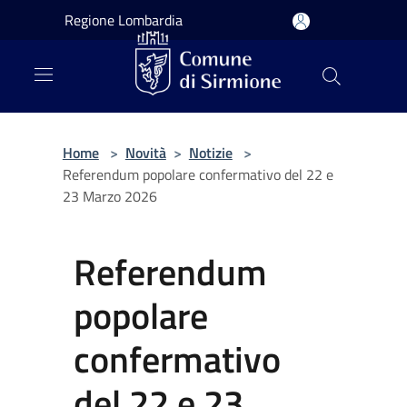
Salta al contenuto principale
Regione Lombardia
Home
>
Novità
>
Notizie
>
Referendum popolare confermativo del 22 e
23 Marzo 2026
Referendum
popolare
confermativo
del 22 e 23