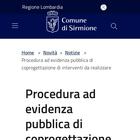
Salta al contenuto principale
Regione Lombardia
Home
>
Novità
>
Notizie
>
Procedura ad evidenza pubblica di
coprogettazione di interventi da realizzare
Procedura ad
evidenza
pubblica di
coprogettazione