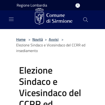
Salta al contenuto principale
Regione Lombardia
Home
>
Novità
>
Avvisi
>
Elezione Sindaco e Vicesindaco del CCRR ed
insediamento
Elezione
Sindaco e
Vicesindaco del
CCRR ed