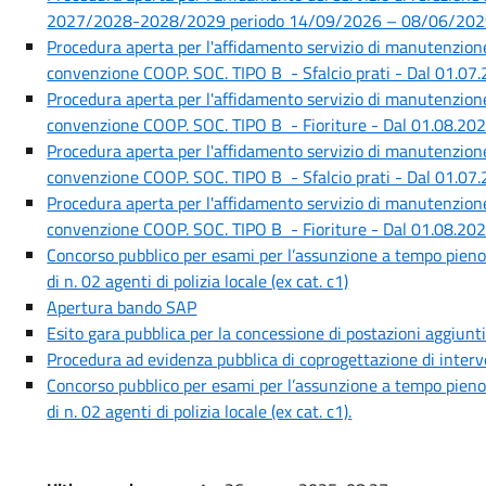
2027/2028-2028/2029 periodo 14/09/2026 – 08/06/20
Procedura aperta per l'affidamento servizio di manutenzion
convenzione COOP. SOC. TIPO B - Sfalcio prati - Dal 01.07
Procedura aperta per l'affidamento servizio di manutenzion
convenzione COOP. SOC. TIPO B - Fioriture - Dal 01.08.20
Procedura aperta per l'affidamento servizio di manutenzion
convenzione COOP. SOC. TIPO B - Sfalcio prati - Dal 01.07
Procedura aperta per l'affidamento servizio di manutenzion
convenzione COOP. SOC. TIPO B - Fioriture - Dal 01.08.20
Concorso pubblico per esami per l’assunzione a tempo pieno 
di n. 02 agenti di polizia locale (ex cat. c1)
Apertura bando SAP
Esito gara pubblica per la concessione di postazioni aggiunt
Procedura ad evidenza pubblica di coprogettazione di interv
Concorso pubblico per esami per l’assunzione a tempo pieno 
di n. 02 agenti di polizia locale (ex cat. c1).