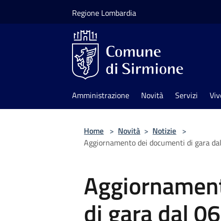
Salta al contenuto principale
Regione Lombardia
Amministrazione
Novità
Servizi
Viv
Home
>
Novità
>
Notizie
>
Aggiornamento dei documenti di gara dal
Aggiornament
di gara dal 