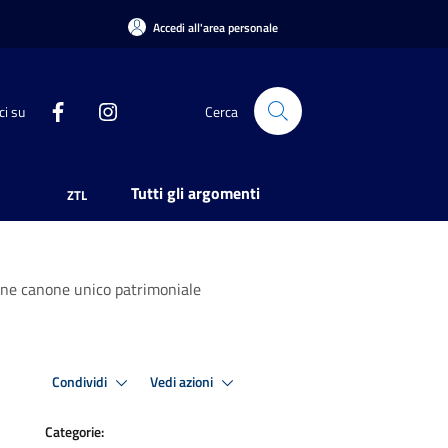
Accedi all'area personale
ci su
Cerca
Tutti gli argomenti
ZTL
one canone unico patrimoniale
Condividi
Vedi azioni
Categorie: