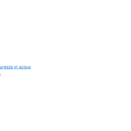
curezza in acqua
6