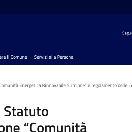
Segui
ere il Comune
Servizi alla Persona
“Comunità Energetica Rinnovabile Sirmione” e regolamento delle C
 Statuto
ione “Comunità