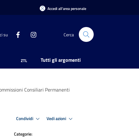
Accedi all'area personale
ci su
Cerca
Tutti gli argomenti
ZTL
ommissioni Consiliari Permanenti
Condividi
Vedi azioni
Categorie: