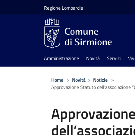
Salta al contenuto principale
Regione Lombardia
Amministrazione
Novità
Servizi
Viv
Home
>
Novità
>
Notizie
>
Approvazione Statuto dell’associazione 
Approvazione
dell’associaz