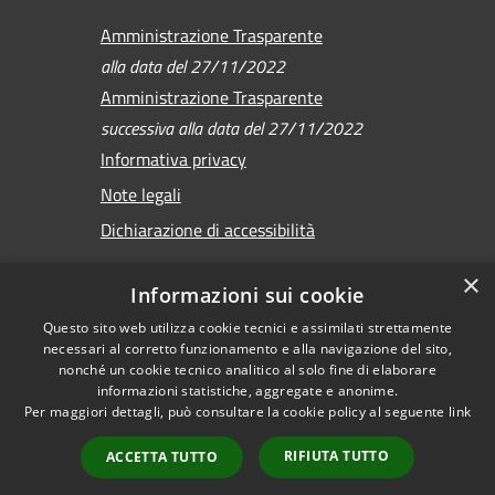
Amministrazione Trasparente
alla data del 27/11/2022
Amministrazione Trasparente
successiva alla data del 27/11/2022
Informativa privacy
Note legali
Dichiarazione di accessibilità
×
Informazioni sui cookie
Questo sito web utilizza cookie tecnici e assimilati strettamente
RSS
Copyright © 2026 •
necessari al corretto funzionamento e alla navigazione del sito,
Accessibilità
Comune di Sirmione •
nonché un cookie tecnico analitico al solo fine di elaborare
Privacy
informazioni statistiche, aggregate e anonime.
Powered by
Per maggiori dettagli, può consultare la cookie policy al seguente
link
Cookie
Municipium
•
Mappa del sito
Accesso redazione
RIFIUTA TUTTO
ACCETTA TUTTO
Versione