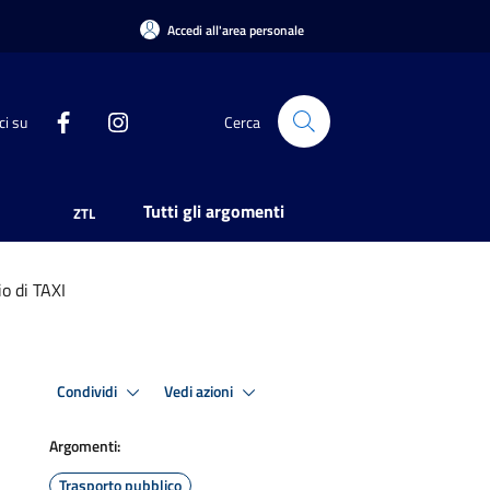
Accedi all'area personale
ci su
Cerca
Tutti gli argomenti
ZTL
o di TAXI
Condividi
Vedi azioni
Argomenti:
Trasporto pubblico