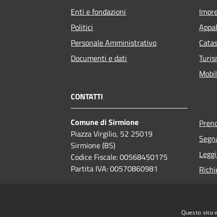
Enti e fondazioni
Impr
Politici
Appal
Personale Amministrativo
Catas
Documenti e dati
Turi
Mobil
CONTATTI
Comune di Sirmione
Pren
Piazza Virgilio, 52 25019
Segna
Sirmione (BS)
Leggi
Codice Fiscale: 00568450175
Partita IVA: 00570860981
Richi
PEC:
comune.sirmione.pec@legalmail.it
Centralino Unico:
030 9909100
Questo sito 