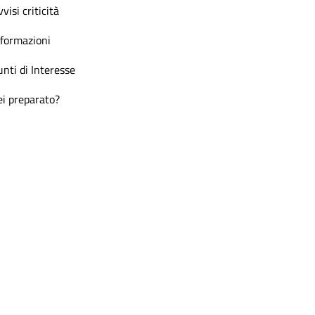
visi criticità
nformazioni
unti di Interesse
ei preparato?