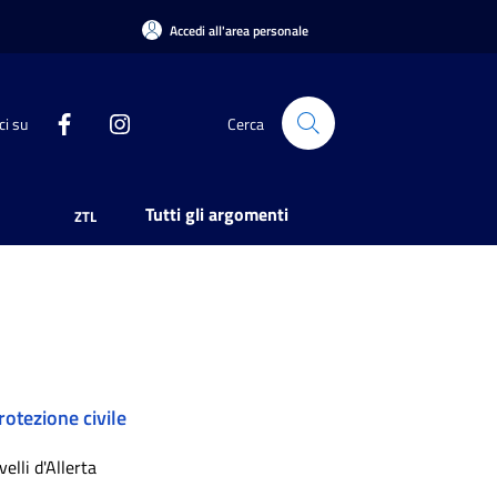
Accedi all'area personale
ci su
Cerca
Tutti gli argomenti
ZTL
rotezione civile
velli d'Allerta