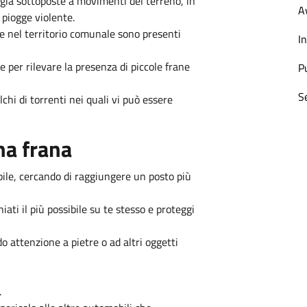
e già sottoposte a movimenti del terreno, in
Av
 piogge violente.
e nel territorio comunale sono presenti
I
e per rilevare la presenza di piccole frane
P
S
lchi di torrenti nei quali vi può essere
na frana
bile, cercando di raggiungere un posto più
iati il più possibile su te stesso e proteggi
 attenzione a pietre o ad altri oggetti
.