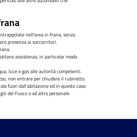
 pericolo alle altre automobili che
frana
 intrappolate nell’area in frana, senza
oro presenza ai soccorritori.
frana.
ssitano assistenza, in particolar modo
qua, luce e gas alle autorità competenti.
zzo, non entrare per chiudere il rubinetto.
rale fuori dall’abitazione ed in questo caso
igili del Fuoco o ad altro personale