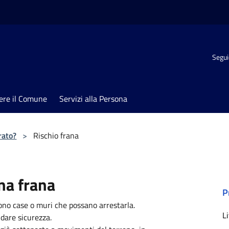
Segui
ere il Comune
Servizi alla Persona
rato?
>
Rischio frana
na frana
P
sono case o muri che possano arrestarla.
Li
 dare sicurezza.